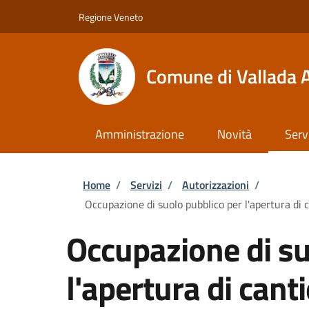
Salta al contenuto principale
Skip to footer content
Regione Veneto
Comune di Vallada 
Amministrazione
Novità
Serv
Briciole di pane
Home
/
Servizi
/
Autorizzazioni
/
Occupazione di suolo pubblico per l'apertura di c
Occupazione di su
l'apertura di cant