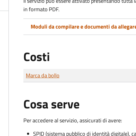
Il servizio può essere attivato presentando tutta
in formato PDF.
Moduli da compilare e documenti da allegar
Costi
Tipo di pagamento
Importo
Marca da bollo
Cosa serve
Per accedere al servizio, assicurati di avere:
SPID (sistema pubblico di identità digitale), ca