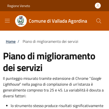
Salta al contenuto principale
Skip to footer content
Regione Veneto
Comune di Vallada Agordina
Briciole di pane
Home
/
Piano di miglioramento dei servizi
Piano di miglioramento
dei servizi
Il punteggio misurato tramite estensione di Chrome “
Google
Lighthouse
” nella pagina di compilazione di un’istanza è
generalmente compreso tra 25 e 45. La variabilità è dovuta a
diversi fattori:
lo strumento stesso produce risultati significativamente