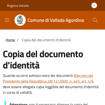
Salta al contenuto principale
Skip to footer content
Regione Veneto
Comune di Vallada Agordina
Briciole di pane
Home
/
Copia del documento d'identità
Copia del documento
d'identità
Quando occorre sottoscrivere dei documenti (
Decreto del
Presidente della Repubblica 28/12/2000, n. 445, art. 47
),
deve essere allegata copia leggibile del documento d'identità
in corso di validità.
Attenzione
: non è necessario allegare la copia del