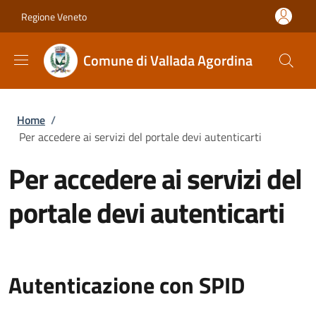
Salta al contenuto principale
Skip to footer content
Regione Veneto
Comune di Vallada Agordina
Briciole di pane
Home
/
Per accedere ai servizi del portale devi autenticarti
Per accedere ai servizi del
portale devi autenticarti
Autenticazione con SPID