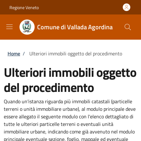
Salta al contenuto principale
Skip to footer content
Regione Veneto
Comune di Vallada Agordina
Briciole di pane
Home
/
Ulteriori immobili oggetto del procedimento
Ulteriori immobili oggetto
del procedimento
Quando un'istanza riguarda più immobili catastali (particelle
terreni o unità immobiliare urbane), al modulo principale deve
essere allegato il seguente modulo con l'elenco dettagliato di
tutte le ulteriori particelle terreni o eventuali unità
immobiliare urbane, indicando come già avvenuto nel modulo
principale eventuale sezione, foglio, mappale ed eventuale