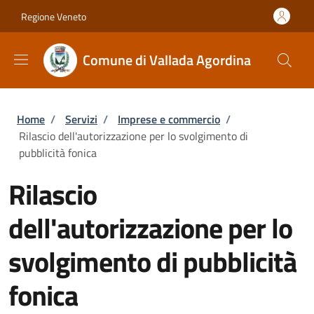
Salta al contenuto principale
Skip to footer content
Regione Veneto
Comune di Vallada Agordina
Briciole di pane
Home
/
Servizi
/
Imprese e commercio
/
Rilascio dell'autorizzazione per lo svolgimento di
pubblicità fonica
Rilascio
dell'autorizzazione per lo
svolgimento di pubblicità
fonica