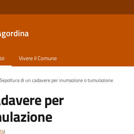
Agordina
izi
Vivere il Comune
Sepoltura di un cadavere per inumazione o tumulazione
adavere per
ulazione
t74
)