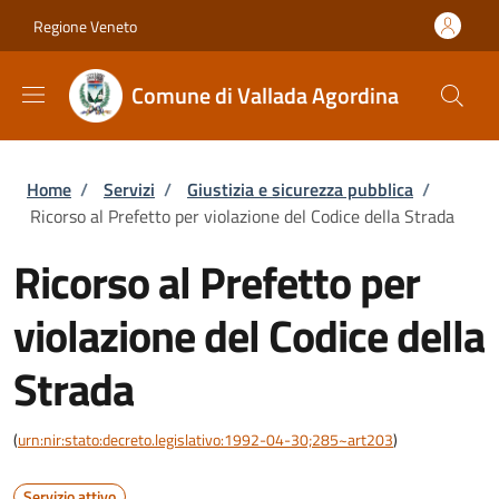
Salta al contenuto principale
Skip to footer content
Regione Veneto
Comune di Vallada Agordina
Briciole di pane
Home
/
Servizi
/
Giustizia e sicurezza pubblica
/
Ricorso al Prefetto per violazione del Codice della Strada
Ricorso al Prefetto per
violazione del Codice della
Strada
(
urn:nir:stato:decreto.legislativo:1992-04-30;285~art203
)
Servizio attivo