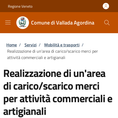
Salta al contenuto principale
Skip to footer content
Regione Veneto
Comune di Vallada Agordina
Briciole di pane
Home
/
Servizi
/
Mobilità e trasporti
/
Realizzazione di un'area di carico/scarico merci per
attività commerciali e artigianali
Realizzazione di un'area
di carico/scarico merci
per attività commerciali e
artigianali