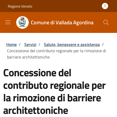
Salta al contenuto principale
Skip to footer content
Regione Veneto
Comune di Vallada Agordina
Briciole di pane
Home
/
Servizi
/
Salute, benessere e assistenza
/
Concessione del contributo regionale per la rimozione di
barriere architettoniche
Concessione del
contributo regionale per
la rimozione di barriere
architettoniche