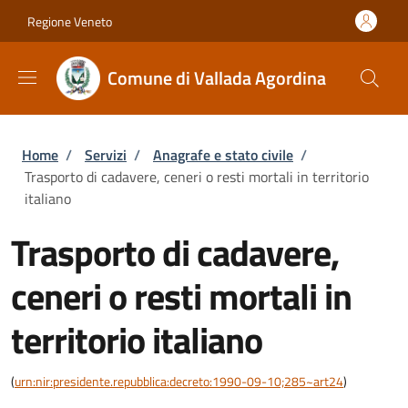
Salta al contenuto principale
Skip to footer content
Regione Veneto
Comune di Vallada Agordina
Briciole di pane
Home
/
Servizi
/
Anagrafe e stato civile
/
Trasporto di cadavere, ceneri o resti mortali in territorio
italiano
Trasporto di cadavere,
ceneri o resti mortali in
territorio italiano
(
urn:nir:presidente.repubblica:decreto:1990-09-10;285~art24
)