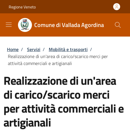
Salta al contenuto principale
Skip to footer content
Regione Veneto
Comune di Vallada Agordina
Briciole di pane
Home
/
Servizi
/
Mobilità e trasporti
/
Realizzazione di un'area di carico/scarico merci per
attività commerciali e artigianali
Realizzazione di un'area
di carico/scarico merci
per attività commerciali e
artigianali