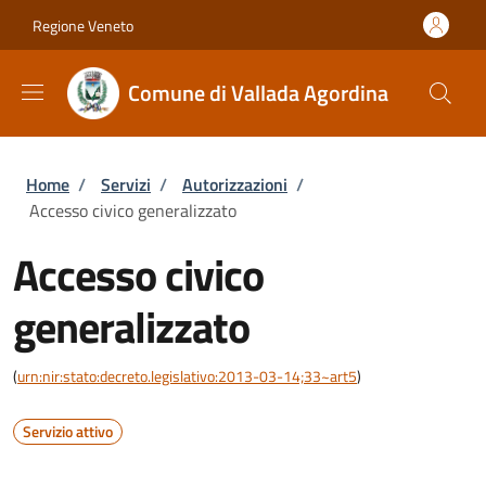
Salta al contenuto principale
Skip to footer content
Regione Veneto
Comune di Vallada Agordina
Briciole di pane
Home
/
Servizi
/
Autorizzazioni
/
Accesso civico generalizzato
Accesso civico
generalizzato
(
urn:nir:stato:decreto.legislativo:2013-03-14;33~art5
)
Servizio attivo