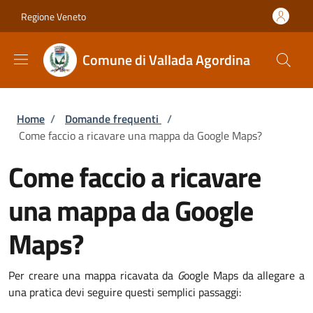
Salta al contenuto principale
Skip to footer content
Regione Veneto
Comune di Vallada Agordina
Briciole di pane
Home
/
Domande frequenti
/
Come faccio a ricavare una mappa da Google Maps?
Come faccio a ricavare
una mappa da Google
Maps?
Per creare una mappa ricavata da
G
oogle Maps da allegare a
una pratica devi seguire questi semplici passaggi: