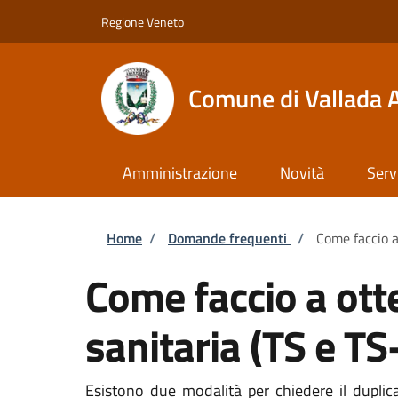
Salta al contenuto principale
Skip to footer content
Regione Veneto
Comune di Vallada 
Amministrazione
Novità
Serv
Briciole di pane
Home
/
Domande frequenti
/
Come faccio a
Come faccio a otte
sanitaria (TS e T
Esistono due modalità per chiedere il duplicat