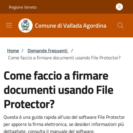
Salta al contenuto principale
Skip to footer content
Regione Veneto
Comune di Vallada Agordina
Briciole di pane
Home
/
Domande frequenti
/
Come faccio a firmare documenti usando File Protector?
Come faccio a firmare
documenti usando File
Protector?
Questa è una guida rapida all'uso del software File Protector
per apporre la firma elettronica, se desideri informazioni più
dettagliate, consulta il manuale del software.