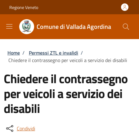
Salta al contenuto principale
Skip to footer content
Regione Veneto
Comune di Vallada Agordina
Briciole di pane
Home
/
Permessi ZTL e invalidi
/
Chiedere il contrassegno per veicoli a servizio dei disabili
Chiedere il contrassegno
per veicoli a servizio dei
disabili
Condividi