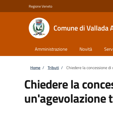
Salta al contenuto principale
Skip to footer content
Regione Veneto
Comune di Vallada 
Amministrazione
Novità
Serv
Briciole di pane
Home
/
Tributi
/
Chiedere la concessione di 
Chiedere la conce
un'agevolazione t