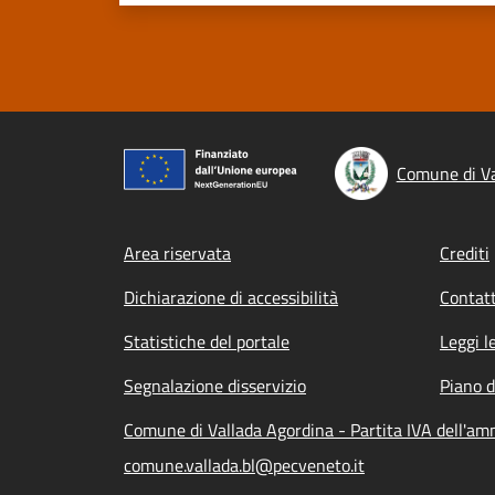
Comune di Va
Footer menu
Area riservata
Crediti
Dichiarazione di accessibilità
Contatt
Statistiche del portale
Leggi l
Segnalazione disservizio
Piano d
Comune di Vallada Agordina - Partita IVA dell'a
comune.vallada.bl@pecveneto.it