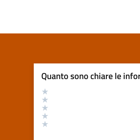
Quanto sono chiare le info
Valutazione
Valuta 5 stelle su 5
Valuta 4 stelle su 5
Valuta 3 stelle su 5
Valuta 2 stelle su 5
Valuta 1 stelle su 5