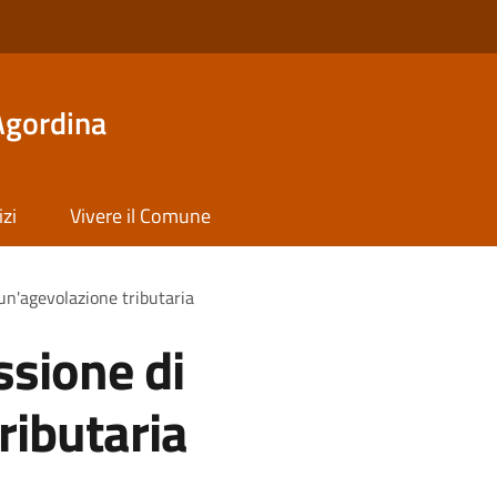
Agordina
izi
Vivere il Comune
un'agevolazione tributaria
ssione di
ributaria