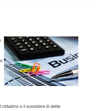
a
ei
i
cittadino o il sussistere di dette