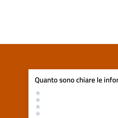
Quanto sono chiare le info
Valutazione
Valuta 5 stelle su 5
Valuta 4 stelle su 5
Valuta 3 stelle su 5
Valuta 2 stelle su 5