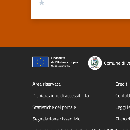
Valuta 1 stelle su 5
Comune di Va
Footer menu
Area riservata
Crediti
Dichiarazione di accessibilità
Contatt
Statistiche del portale
Leggi l
Segnalazione disservizio
Piano d