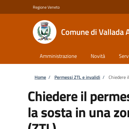
Salta al contenuto principale
Skip to footer content
Regione Veneto
Comune di Vallada 
Amministrazione
Novità
Serv
Briciole di pane
Home
/
Permessi ZTL e invalidi
/
Chiedere il
Chiedere il permes
la sosta in una zo
(ZTL)