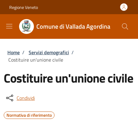
Salta al contenuto principale
Skip to footer content
Regione Veneto
Comune di Vallada Agordina
Briciole di pane
Home
/
Servizi demografici
/
Costituire un'unione civile
Costituire un'unione civile
Condividi
Normativa di riferimento