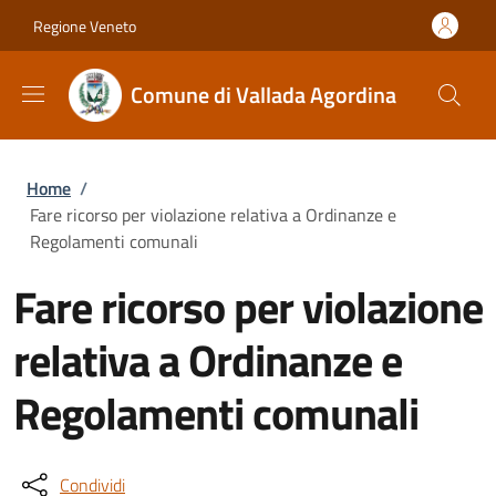
Salta al contenuto principale
Skip to footer content
Regione Veneto
Comune di Vallada Agordina
Briciole di pane
Home
/
Fare ricorso per violazione relativa a Ordinanze e
Regolamenti comunali
Fare ricorso per violazione
relativa a Ordinanze e
Regolamenti comunali
Condividi