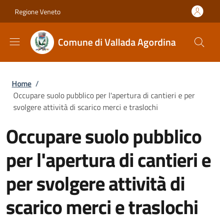
Salta al contenuto principale
Skip to footer content
Regione Veneto
Comune di Vallada Agordina
Briciole di pane
Home
/
Occupare suolo pubblico per l'apertura di cantieri e per
svolgere attività di scarico merci e traslochi
Occupare suolo pubblico
per l'apertura di cantieri e
per svolgere attività di
scarico merci e traslochi