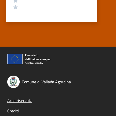
Valuta 1 stelle su 5
Comune di Vallada Agordina
Footer menu
Area riservata
Crediti