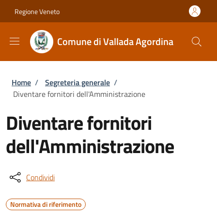
Salta al contenuto principale
Skip to footer content
Regione Veneto
Comune di Vallada Agordina
Briciole di pane
Home
/
Segreteria generale
/
Diventare fornitori dell'Amministrazione
Diventare fornitori
dell'Amministrazione
Condividi
Normativa di riferimento