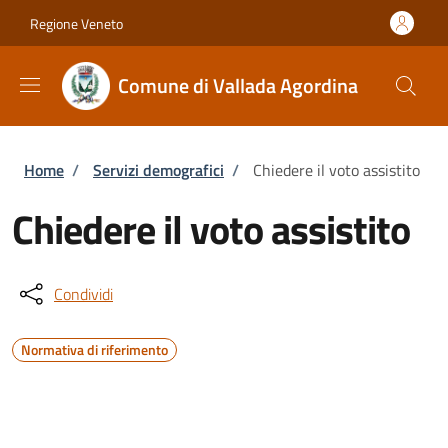
Salta al contenuto principale
Skip to footer content
Regione Veneto
Comune di Vallada Agordina
Briciole di pane
Home
/
Servizi demografici
/
Chiedere il voto assistito
Chiedere il voto assistito
Condividi
Normativa di riferimento