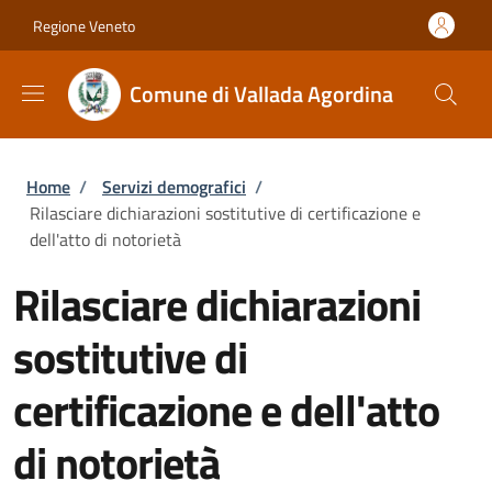
Salta al contenuto principale
Skip to footer content
Regione Veneto
Comune di Vallada Agordina
Briciole di pane
Home
/
Servizi demografici
/
Rilasciare dichiarazioni sostitutive di certificazione e
dell'atto di notorietà
Rilasciare dichiarazioni
sostitutive di
certificazione e dell'atto
di notorietà