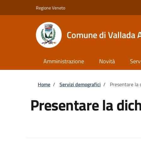
Salta al contenuto principale
Skip to footer content
Regione Veneto
Comune di Vallada 
Amministrazione
Novità
Serv
Briciole di pane
Home
/
Servizi demografici
/
Presentare la 
Presentare la dich