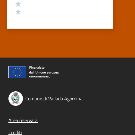
Valuta 2 stelle su 5
Valuta 1 stelle su 5
Comune di Vallada Agordina
Footer menu
Area riservata
Crediti