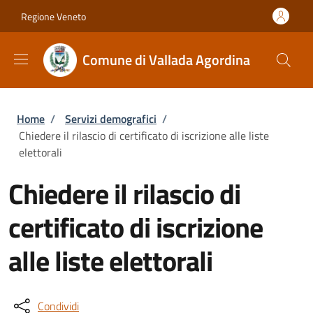
Salta al contenuto principale
Skip to footer content
Regione Veneto
Comune di Vallada Agordina
Briciole di pane
Home
/
Servizi demografici
/
Chiedere il rilascio di certificato di iscrizione alle liste
elettorali
Chiedere il rilascio di
certificato di iscrizione
alle liste elettorali
Condividi