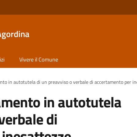
Agordina
izi
Vivere il Comune
nto in autotutela di un preavviso o verbale di accertamento per i
amento in autotutela
verbale di
 inesattezze