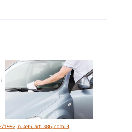
i
/1992, n. 495, art. 386, com. 3
.