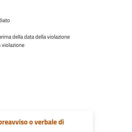
liato
prima della data della violazione
a violazione
preavviso o verbale di