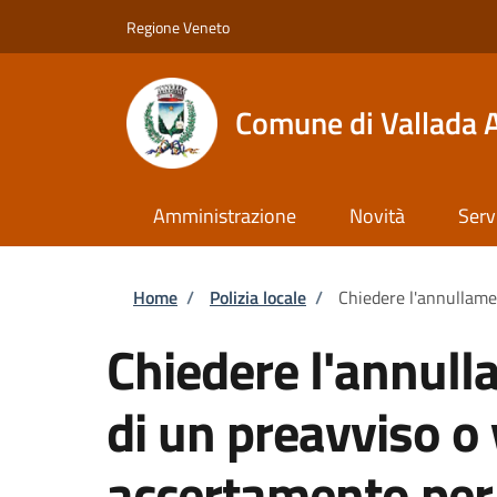
Salta al contenuto principale
Skip to footer content
Regione Veneto
Comune di Vallada 
Amministrazione
Novità
Serv
Briciole di pane
Home
/
Polizia locale
/
Chiedere l'annullame
Chiedere l'annull
di un preavviso o 
accertamento per