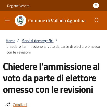
Salta al contenuto principale
Skip to footer content
Regione Veneto
Comune di Vallada Agordina
Briciole di pane
Home
/
Servizi demografici
/
Chiedere l'ammissione al voto da parte di elettore omesso
con le revisioni
Chiedere l'ammissione al
voto da parte di elettore
omesso con le revisioni
Condividi