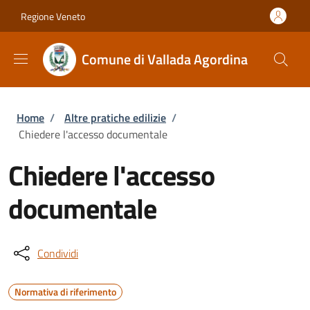
Salta al contenuto principale
Skip to footer content
Regione Veneto
Comune di Vallada Agordina
Briciole di pane
Home
/
Altre pratiche edilizie
/
Chiedere l'accesso documentale
Chiedere l'accesso
documentale
Condividi
Normativa di riferimento