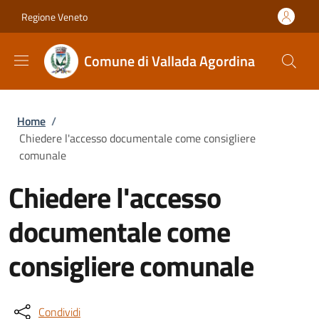
Salta al contenuto principale
Skip to footer content
Regione Veneto
Comune di Vallada Agordina
Briciole di pane
Home
/
Chiedere l'accesso documentale come consigliere
comunale
Chiedere l'accesso
documentale come
consigliere comunale
Condividi