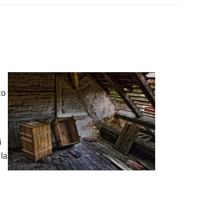
co
i
 la