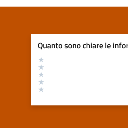
Quanto sono chiare le info
Valutazione
Valuta 5 stelle su 5
Valuta 4 stelle su 5
Valuta 3 stelle su 5
Valuta 2 stelle su 5
Valuta 1 stelle su 5