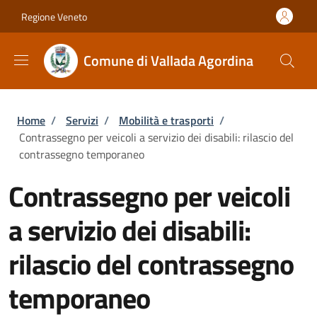
Salta al contenuto principale
Skip to footer content
Regione Veneto
Comune di Vallada Agordina
Briciole di pane
Home
/
Servizi
/
Mobilità e trasporti
/
Contrassegno per veicoli a servizio dei disabili: rilascio del
contrassegno temporaneo
Contrassegno per veicoli
a servizio dei disabili:
rilascio del contrassegno
temporaneo