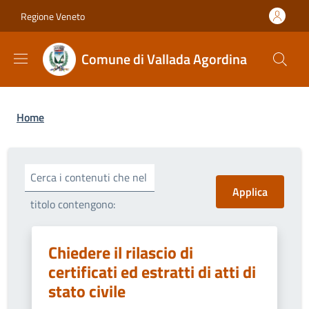
Salta al contenuto principale
Skip to footer content
Regione Veneto
Comune di Vallada Agordina
Briciole di pane
Home
Cerca i contenuti che nel
titolo contengono:
Chiedere il rilascio di
certificati ed estratti di atti di
stato civile