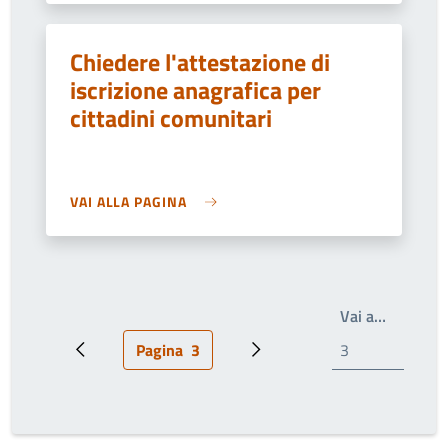
Chiedere l'attestazione di
iscrizione anagrafica per
cittadini comunitari
VAI ALLA PAGINA
Write th
Vai a…
Pagina
3
Pagina precedente
Pagina attuale
Prossima pagina